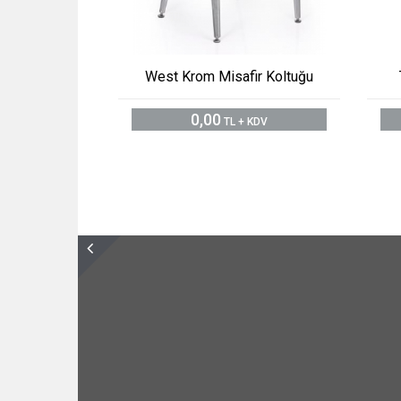
West Krom Misafir Koltuğu
0,00
TL + KDV