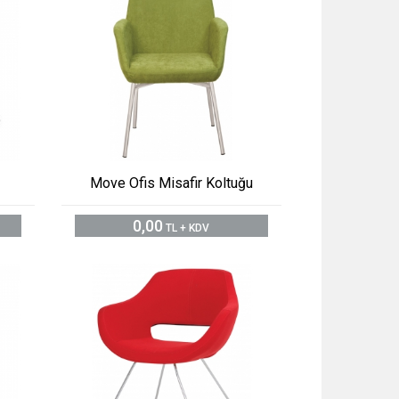
Move Ofis Misafir Koltuğu
0,00
TL + KDV