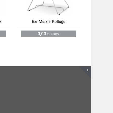
k
Bar Misafir Koltuğu
0,00
TL + KDV