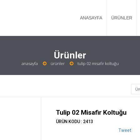
ANASAYFA
ÜRÜNLER
Ürünler
anasayfa
ürünler
tulip 02 misafir koltuğu
Tulip 02 Misafir Koltuğu
ÜRÜN KODU : 2413
Tweet