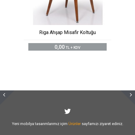
Riga Ahşap Misafir Koltuğu
0,00
TL + KDV
Sizlere vermiş olduğumuz
hizmet kalitesini
artırmak için var gücümüzle
çalışıyoruz.