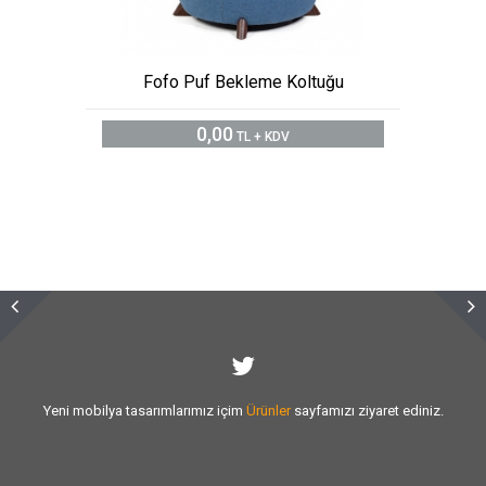
Fofo Puf Bekleme Koltuğu
0,00
TL + KDV
Sizlere vermiş olduğumuz
hizmet kalitesini
artırmak için var gücümüzle
çalışıyoruz.