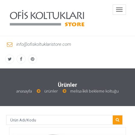
Toggle
navigati
info@ofiskoltuklaristore.com
Ürünler
anasayfa
ürünler
melisa i̇kili bekleme koltuğu