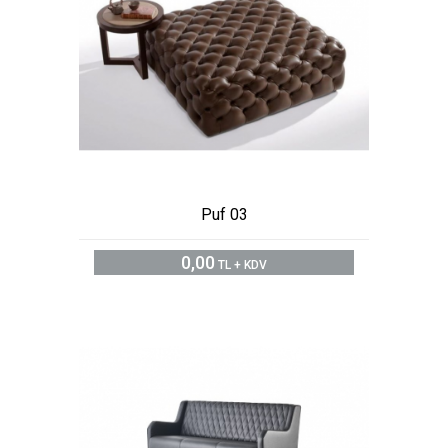
Puf 03
0,00
TL + KDV