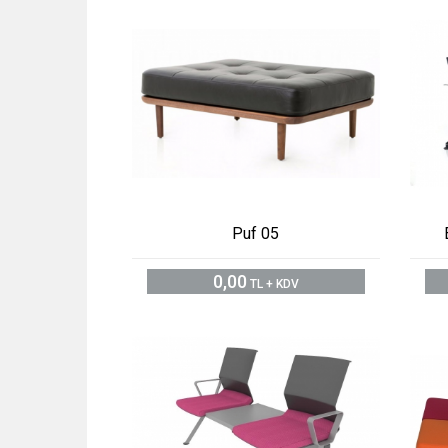
Puf 05
0,00
TL + KDV