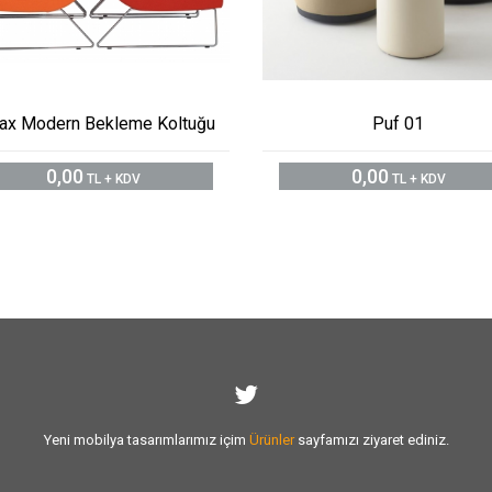
ax Modern Bekleme Koltuğu
Puf 01
0,00
0,00
TL + KDV
TL + KDV
Yeni mobilya tasarımlarımız içim
Ürünler
sayfamızı ziyaret ediniz.