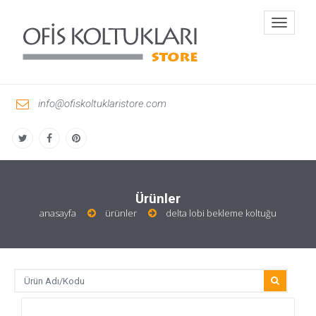
Toggle
navigati
info@ofiskoltuklaristore.com
Ürünler
anasayfa
ürünler
delta lobi bekleme koltuğu