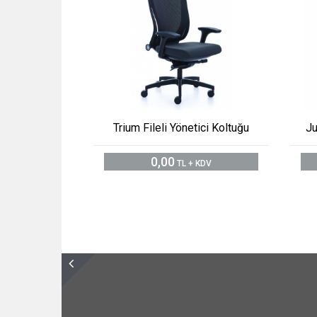
Trium Fileli Yönetici Koltuğu
Ju
0,00
TL + KDV