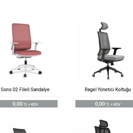
Sons 02 Fileli Sandalye
Ragel Yönetici Koltuğu
0,00
0,00
TL + KDV
TL + KDV