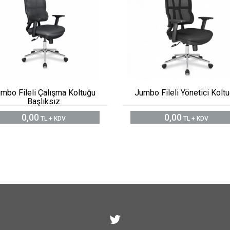
mbo Fileli Çalışma Koltuğu
Jumbo Fileli Yönetici Kolt
Başlıksız
0,00
0,00
TL + KDV
TL + KDV