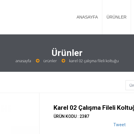
ANASAYFA
ÜRÜNLER
Ürünler
anasayfa
ürünler
karel 02 çalışma fileli koltuğu
Karel 02 Çalışma Fileli Koltu
ÜRÜN KODU : 2387
Tweet