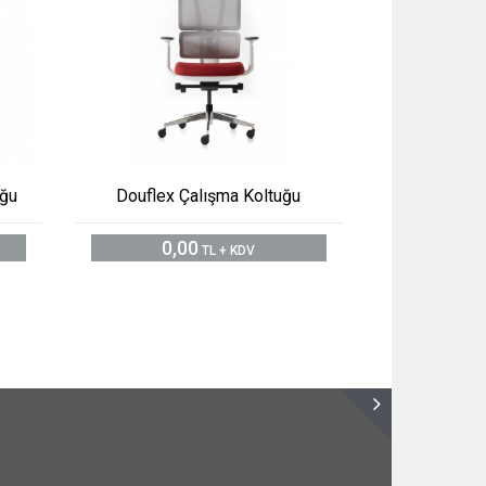
uğu
Douflex Çalışma Koltuğu
0,00
TL + KDV