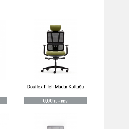
Douflex Fileli Müdür Koltuğu
0,00
TL + KDV