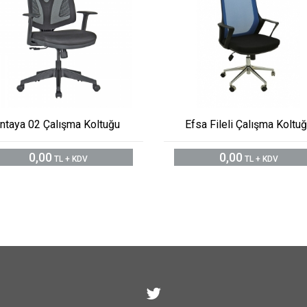
İntaya 02 Çalışma Koltuğu
Efsa Fileli Çalışma Koltu
0,00
0,00
TL + KDV
TL + KDV