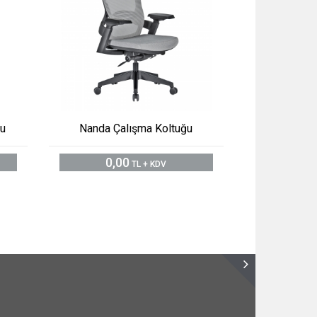
ğu
Nanda Çalışma Koltuğu
0,00
TL + KDV