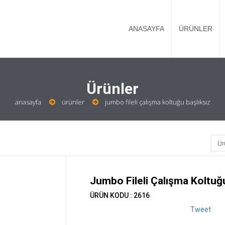
ANASAYFA
ÜRÜNLER
Ürünler
anasayfa
ürünler
jumbo fileli çalışma koltuğu başlıksız
Jumbo Fileli Çalışma Koltuğu
ÜRÜN KODU : 2616
Tweet