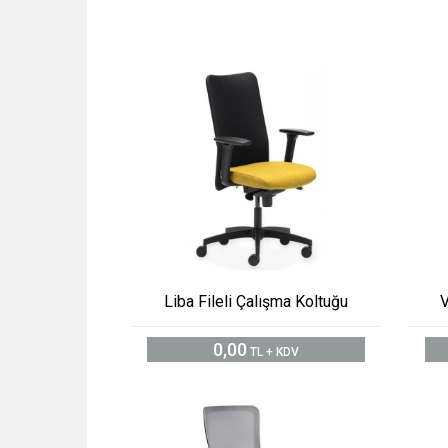
Liba Fileli Çalışma Koltuğu
V
0,00
TL + KDV