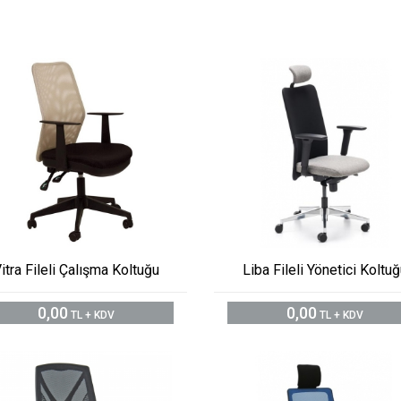
itra Fileli Çalışma Koltuğu
Liba Fileli Yönetici Koltu
0,00
0,00
TL + KDV
TL + KDV