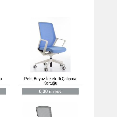
ğu
Pelit Beyaz İskeletli Çalışma
Koltuğu
0,00
TL + KDV