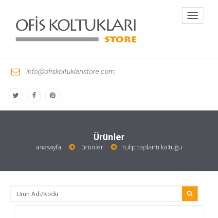
Toggle
navigati
info@ofiskoltuklaristore.com
Ürünler
anasayfa
ürünler
tulip toplantı koltuğu