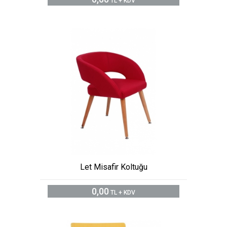
TL + KDV
Let Misafir Koltuğu
0,00
TL + KDV