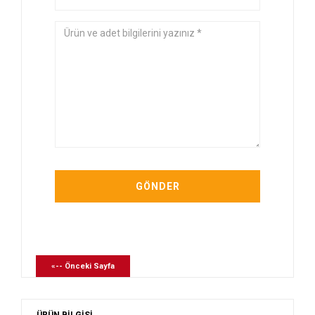
«-- Önceki Sayfa
ÜRÜN BİLGİSİ