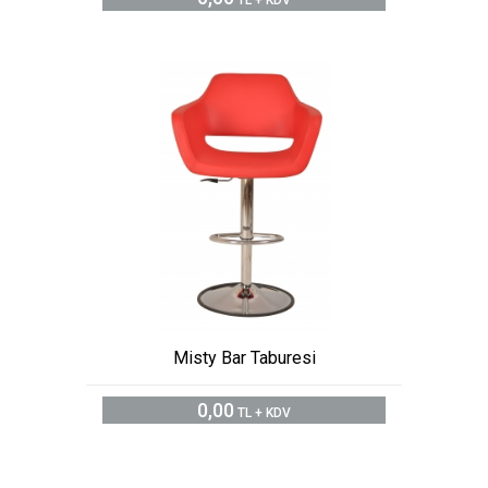
TL + KDV
Misty Bar Taburesi
0,00
TL + KDV