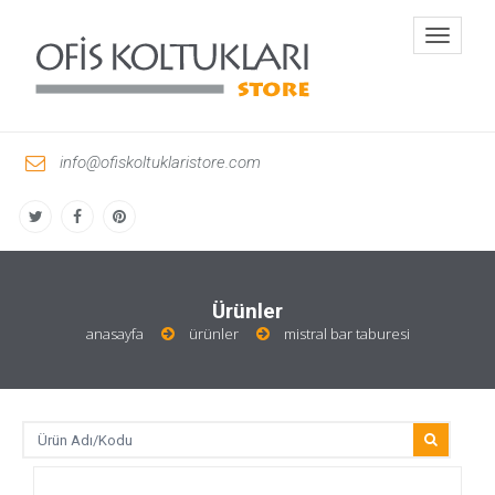
Toggle
navigati
info@ofiskoltuklaristore.com
Ürünler
anasayfa
ürünler
mistral bar taburesi