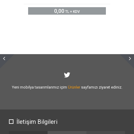
0,00
TL + KDV
Sizlere vermiş olduğumuz
hizmet kalitesini
artırmak için var gücümüzle
çalışıyoruz.
İletişim Bilgileri