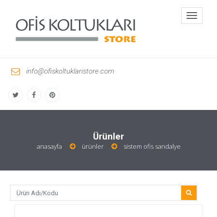
Toggle
navigati
info@ofiskoltuklaristore.com
Ürünler
anasayfa
ürünler
sistem ofis sandalye