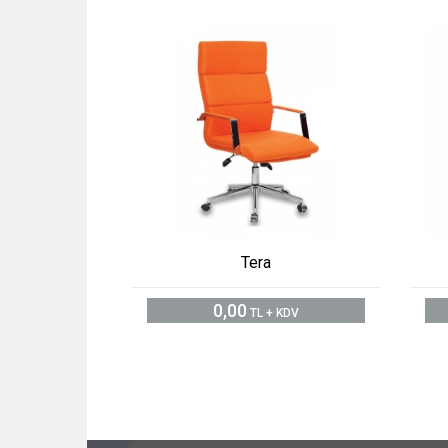
Tera
0,00
TL + KDV