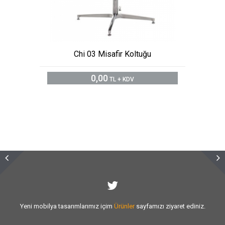
Chi 03 Misafir Koltuğu
0,00
TL + KDV
Sizlere vermiş olduğumuz
hizmet kalitesini
artırmak için var gücümüzle
çalışıyoruz.