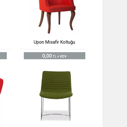
Upon Misafir Koltuğu
0,00
TL + KDV