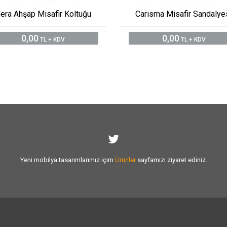
era Ahşap Misafir Koltuğu
Carisma Misafir Sandalye
0,00
0,00
TL + KDV
TL + KDV
Yeni mobilya tasarımlarımız içim
Ürünler
sayfamızı ziyaret ediniz.