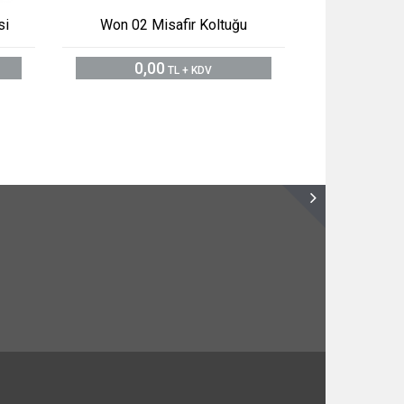
si
Won 02 Misafir Koltuğu
0,00
TL + KDV