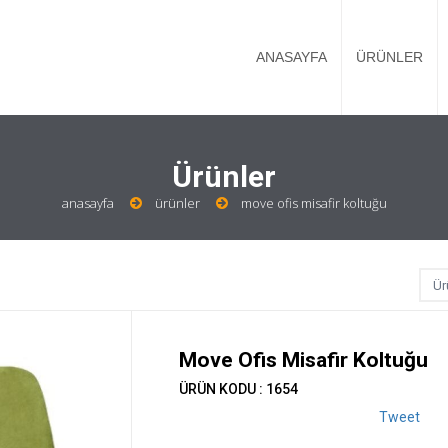
ANASAYFA
ÜRÜNLER
Ürünler
anasayfa
ürünler
move ofis misafir koltuğu
Move Ofis Misafir Koltuğu
ÜRÜN KODU : 1654
Tweet