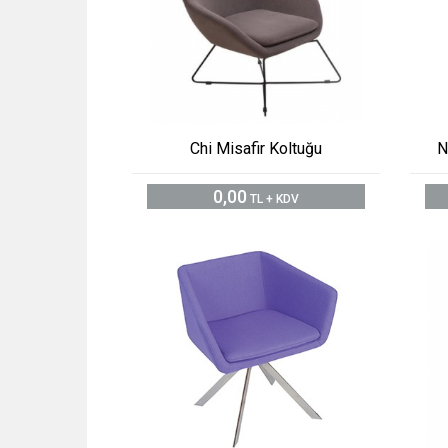
Chi Misafir Koltuğu
N
0,00
TL + KDV