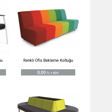
ğu
Renkli Ofis Bekleme Koltuğu
0,00
TL + KDV