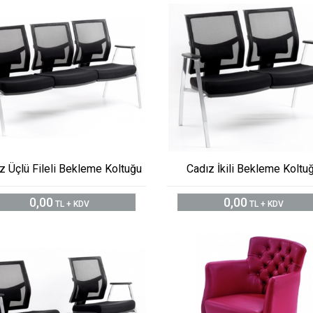
z Üçlü Fileli Bekleme Koltuğu
Cadız İkili Bekleme Koltu
0,00
0,00
TL + KDV
TL + KDV