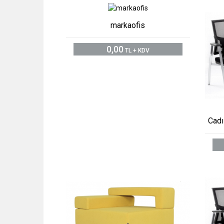
markaofis
0,00
TL + KDV
Cadı