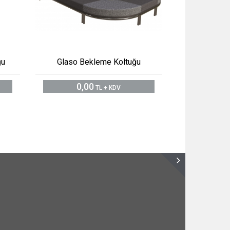
ğu
Glaso Bekleme Koltuğu
0,00
TL + KDV