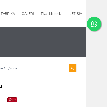
FABRİKA
GALERİ
Fiyat Listemiz
İLETİŞİM
u