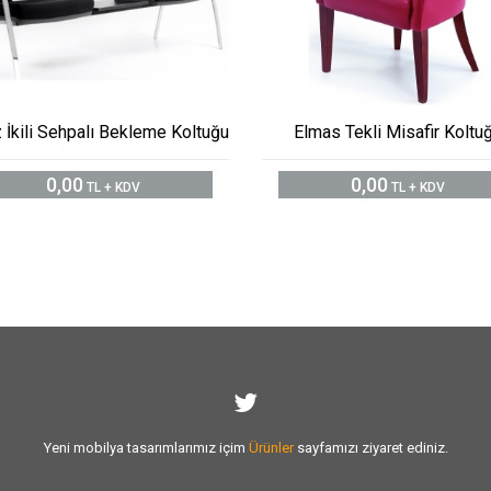
 İkili Sehpalı Bekleme Koltuğu
Elmas Tekli Misafir Koltu
0,00
0,00
TL + KDV
TL + KDV
Yeni mobilya tasarımlarımız içim
Ürünler
sayfamızı ziyaret ediniz.