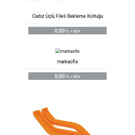
Cadız Üçlü Fileli Bekleme Koltuğu
0,00
TL + KDV
markaofis
0,00
TL + KDV