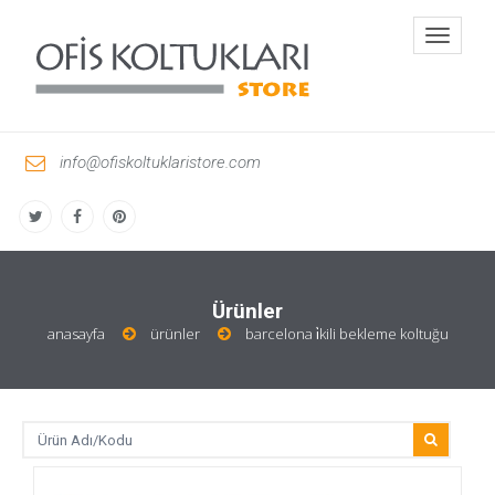
Toggle
navigati
info@ofiskoltuklaristore.com
Ürünler
anasayfa
ürünler
barcelona i̇kili bekleme koltuğu