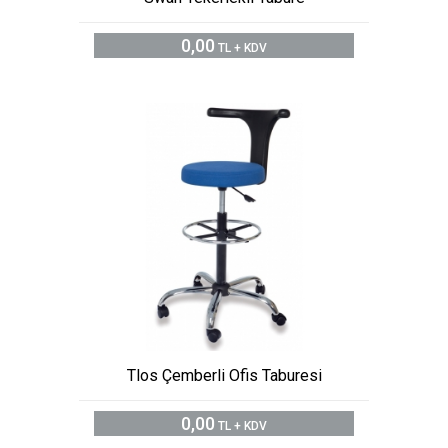
0,00
TL + KDV
Tlos Çemberli Ofis Taburesi
0,00
TL + KDV