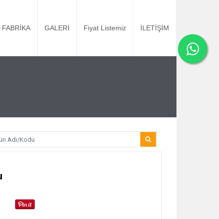
FABRİKA
GALERİ
Fiyat Listemiz
İLETİŞİM
u