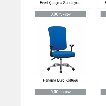
Evert Çalışma Sandalyesi
0,00
TL + KDV
Panama Büro Koltuğu
0,00
TL + KDV