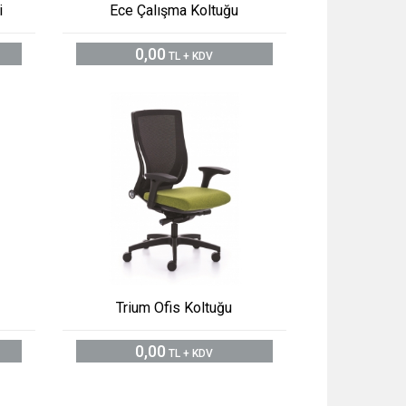
i
Ece Çalışma Koltuğu
0,00
TL + KDV
Trium Ofis Koltuğu
0,00
TL + KDV