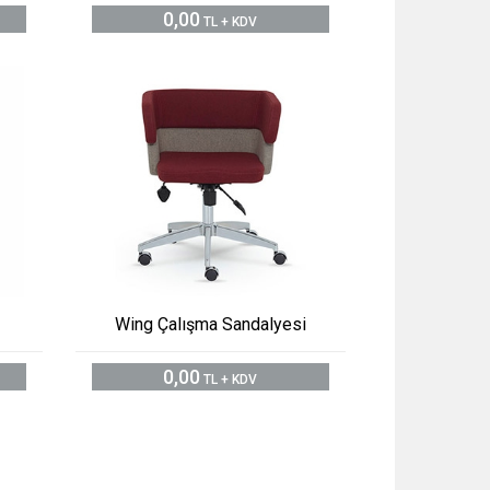
0,00
TL + KDV
Wing Çalışma Sandalyesi
0,00
TL + KDV