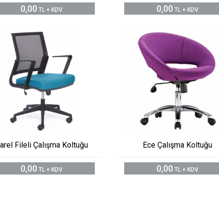
0,00
0,00
TL + KDV
TL + KDV
arel Fileli Çalışma Koltuğu
Ece Çalışma Koltuğu
0,00
0,00
TL + KDV
TL + KDV