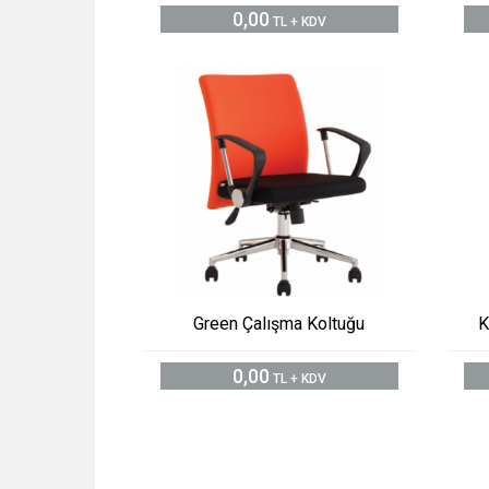
0,00
TL + KDV
Green Çalışma Koltuğu
K
0,00
TL + KDV