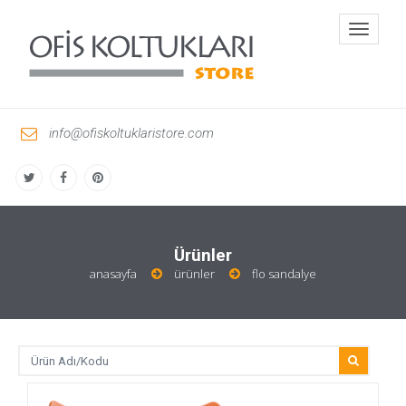
Toggle
navigati
info@ofiskoltuklaristore.com
Ürünler
anasayfa
ürünler
flo sandalye