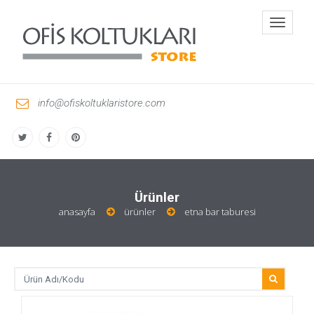
Toggle
navigati
info@ofiskoltuklaristore.com
Ürünler
anasayfa
ürünler
etna bar taburesi