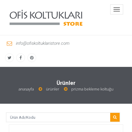
Toggle
navigati
info@ofiskoltuklaristore.com
Ürünler
anasayfa
ürünler
prizma bekleme koltuğu