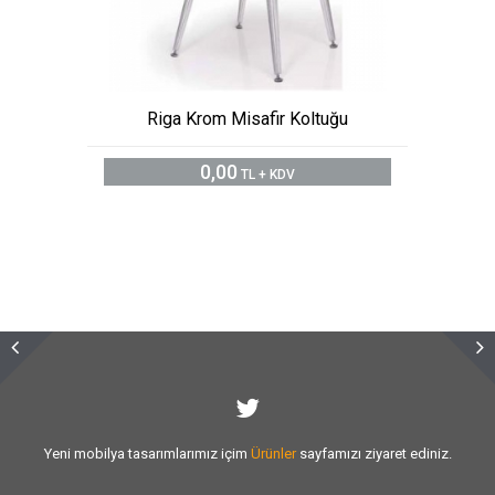
Riga Krom Misafir Koltuğu
0,00
TL + KDV
Sizlere vermiş olduğumuz
hizmet kalitesini
artırmak için var gücümüzle
çalışıyoruz.