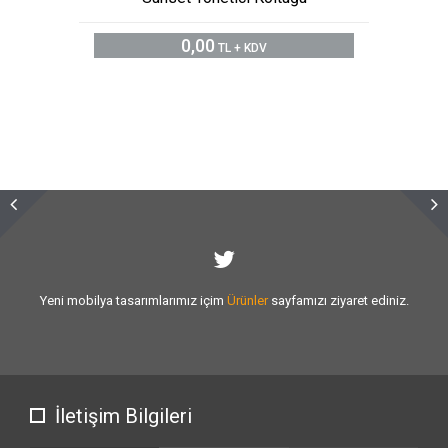
0,00
TL + KDV
Sizlere vermiş olduğumuz
hizmet kalitesini
artırmak için var gücümüzle
çalışıyoruz.
İletişim Bilgileri