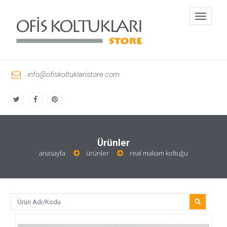
Toggle
navigati
info@ofiskoltuklaristore.com
Ürünler
anasayfa
ürünler
real makam koltuğu