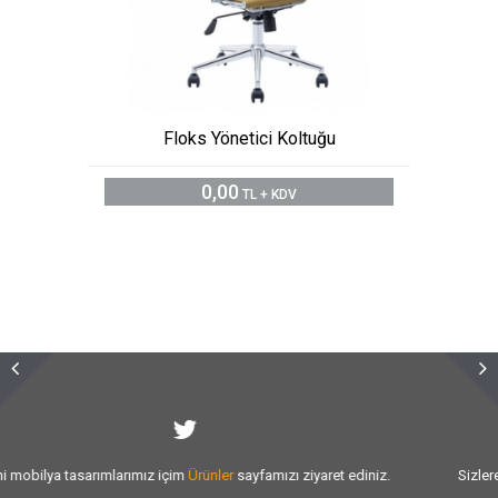
Floks Yönetici Koltuğu
0,00
TL + KDV
Sizlere vermiş olduğumuz
hizmet kalitesini
artırmak için var gücümüzle
çalışıyoruz.