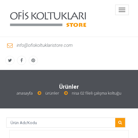
Toggle
navigati
info@ofiskoltuklaristore.com
Ürünler
anasayfa
ürünler
nisa 02 fileli çalışma koltuğu