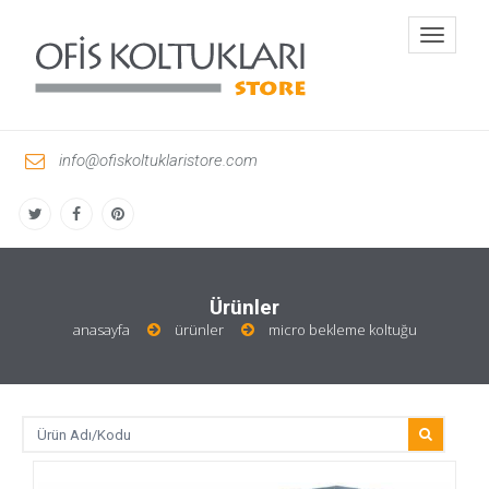
Toggle
navigati
info@ofiskoltuklaristore.com
Ürünler
anasayfa
ürünler
micro bekleme koltuğu