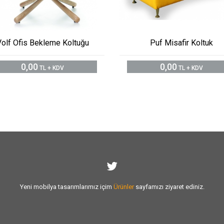
Volf Ofis Bekleme Koltuğu
Puf Misafir Koltuk
0,00
0,00
TL + KDV
TL + KDV
Yeni mobilya tasarımlarımız içim
Ürünler
sayfamızı ziyaret ediniz.