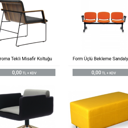
roma Tekli Misafir Koltuğu
Form Üçlü Bekleme Sandaly
0,00
0,00
TL + KDV
TL + KDV