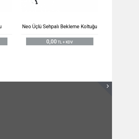
u
Neo Üçlü Sehpalı Bekleme Koltuğu
0,00
TL + KDV