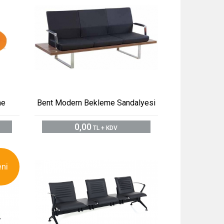
me
Bent Modern Bekleme Sandalyesi
0,00
TL + KDV
eni