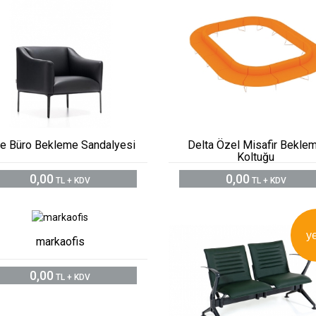
le Büro Bekleme Sandalyesi
Delta Özel Misafir Bekle
Koltuğu
0,00
0,00
TL + KDV
TL + KDV
y
markaofis
0,00
TL + KDV