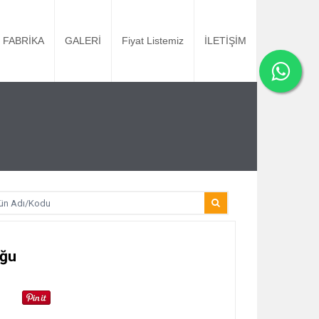
FABRİKA
GALERİ
Fiyat Listemiz
İLETİŞİM
uğu