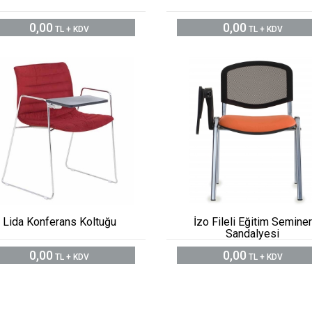
0,00
0,00
TL + KDV
TL + KDV
Lida Konferans Koltuğu
İzo Fileli Eğitim Seminer
Sandalyesi
0,00
0,00
TL + KDV
TL + KDV