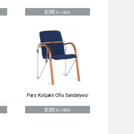
0,00
TL + KDV
Pars Kolçaklı Ofis Sandalyesi
0,00
TL + KDV