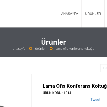
ANASAYFA
ÜRÜNLER
Ürünler
anasayfa
ürünler
lama ofis konferans koltuğu
Lama Ofis Konferans Koltu
ÜRÜN KODU : 1914
Tweet