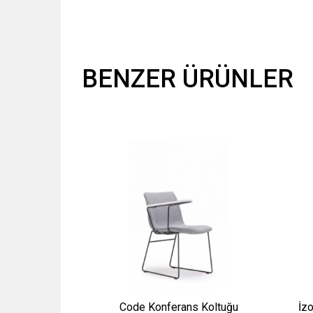
BENZER ÜRÜNLER
Code Konferans Koltuğu
İz