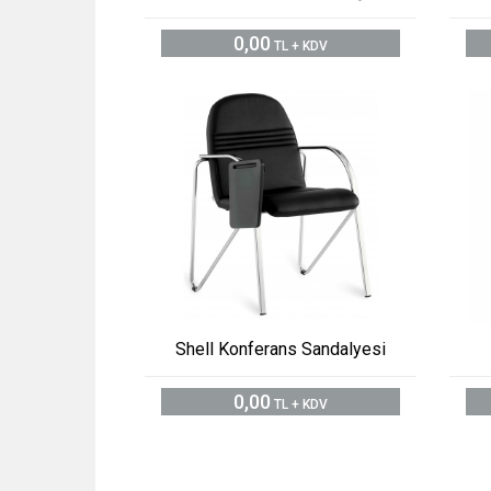
0,00
TL + KDV
Shell Konferans Sandalyesi
0,00
TL + KDV