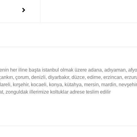
yenin her iline başta istanbul olmak üzere adana, adıyaman, afy
 çankırı, çorum, denizli, diyarbakır, düzce, edirne, erzincan, erzu
klareli, kırşehir, kocaeli, konya, kütahya, mersin, mardin, nevşehi
at, zonguldak illerimize koltuklar adrese teslim edilir