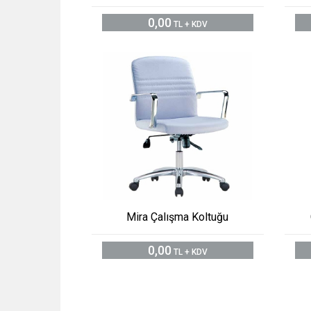
0,00
TL + KDV
Mira Çalışma Koltuğu
0,00
TL + KDV