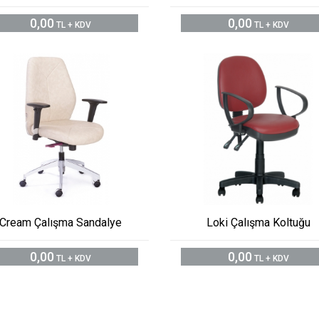
0,00
0,00
TL + KDV
TL + KDV
Cream Çalışma Sandalye
Loki Çalışma Koltuğu
0,00
0,00
TL + KDV
TL + KDV