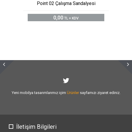
Point 02 Çalışma Sandalyesi
0,00
TL + KDV
Sizlere vermiş olduğumuz
hizmet kalitesini
artırmak için var gücümüzle
çalışıyoruz.