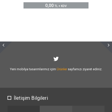
0,00
TL + KDV
Sizlere vermiş olduğumuz
hizmet kalitesini
artırmak için var gücümüzle
çalışıyoruz.
İletişim Bilgileri