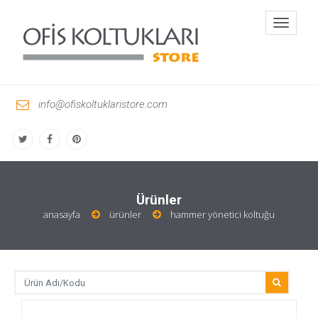
Toggle
navigati
info@ofiskoltuklaristore.com
Ürünler
anasayfa
ürünler
hammer yönetici koltuğu