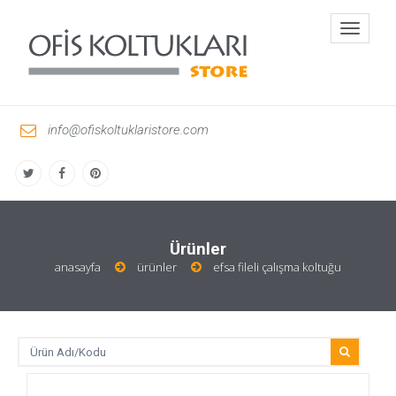
Toggle
navigati
info@ofiskoltuklaristore.com
Ürünler
anasayfa
ürünler
efsa fileli çalışma koltuğu