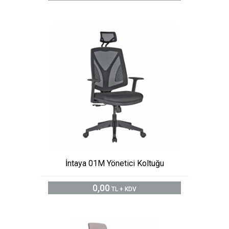
İntaya 01M Yönetici Koltuğu
0,00
TL + KDV