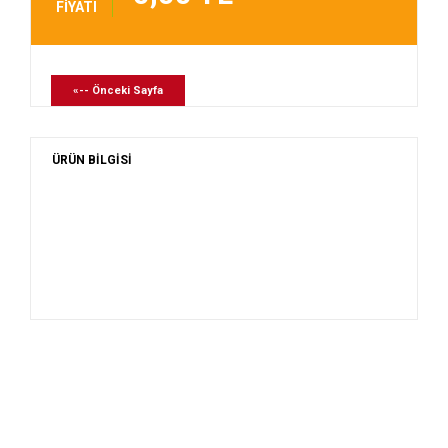
FİYATI
«-- Önceki Sayfa
ÜRÜN BİLGİSİ