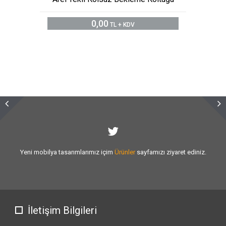
0,00
TL + KDV
Sizlere vermiş olduğumuz
hizmet kalitesini
artırmak için var gücümüzle
çalışıyoruz.
İletişim Bilgileri